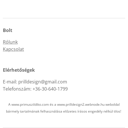
Bolt
Rólunk
Kapcsolat
Elérhetőségek
E-mail: prilldesign@gmail.com
Telefonszám: +36-30-640-1799
A www.primuszildiko.com és a www.prilldesign2.webnode.hu weboldal
bármely tartalmának felhasználása előzetes írásos engedély nélkül tilos!