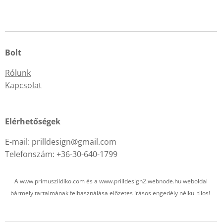
Bolt
Rólunk
Kapcsolat
Elérhetőségek
E-mail: prilldesign@gmail.com
Telefonszám: +36-30-640-1799
A www.primuszildiko.com és a www.prilldesign2.webnode.hu weboldal
bármely tartalmának felhasználása előzetes írásos engedély nélkül tilos!